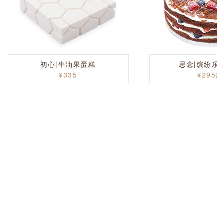
初心|牛油果蛋糕
思念|缤纷
¥335
¥29