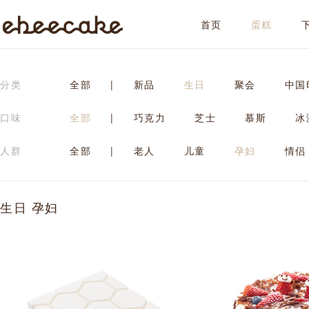
首页
蛋糕
ebeecake
分类
全部
|
新品
生日
聚会
中国
口味
全部
|
巧克力
芝士
慕斯
冰
人群
全部
|
老人
儿童
孕妇
情侣
生日 孕妇