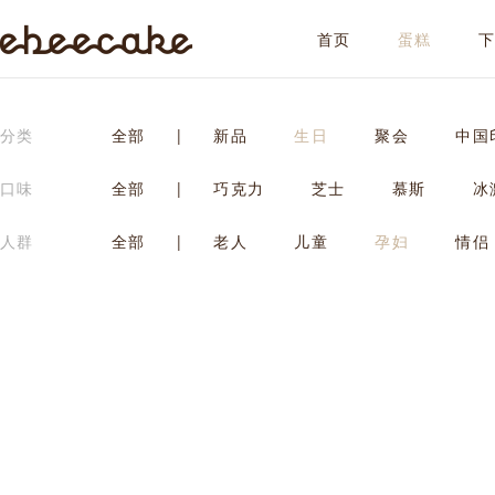
首页
蛋糕
ebeecake
分类
全部
|
新品
生日
聚会
中国
口味
全部
|
巧克力
芝士
慕斯
冰
人群
全部
|
老人
儿童
孕妇
情侣