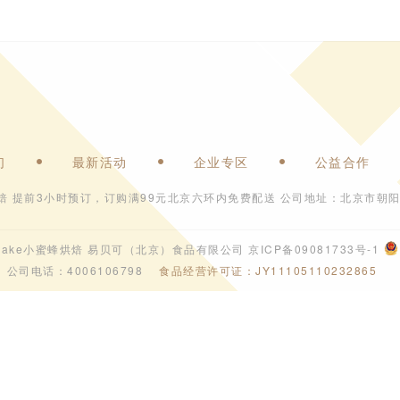
们
最新活动
企业专区
公益合作
焙 提前3小时预订，订购满99元北京六环内免费配送 公司地址：北京市朝阳
6 ebeecake小蜜蜂烘焙 易贝可（北京）食品有限公司
京ICP备09081733号-1
公司电话：4006106798
食品经营许可证：JY11105110232865