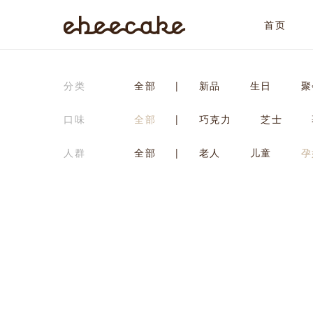
首页
ebeecake
分类
全部
|
新品
生日
聚
口味
全部
|
巧克力
芝士
人群
全部
|
老人
儿童
孕