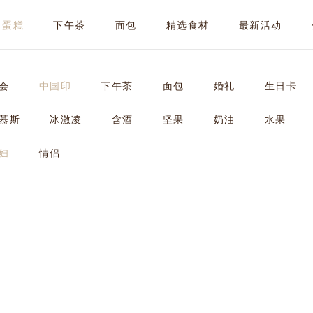
蛋糕
下午茶
面包
精选食材
最新活动
会
中国印
下午茶
面包
婚礼
生日卡
慕斯
冰激凌
含酒
坚果
奶油
水果
妇
情侣