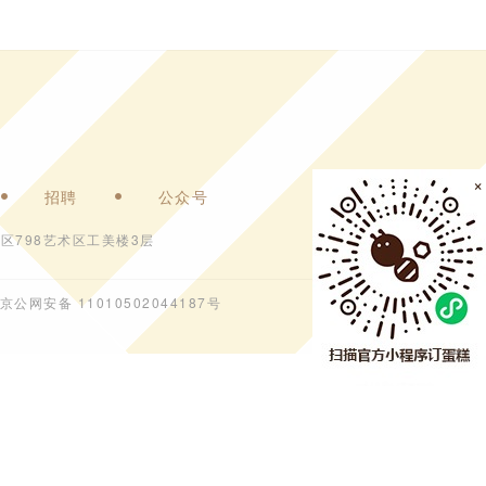
×
招聘
公众号
区798艺术区工美楼3层
京公网安备 11010502044187号