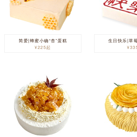
简爱|蜂蜜小确“杏”蛋糕
生日快乐|草
¥225起
¥33