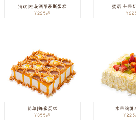
清欢|桂花酒酿慕斯蛋糕
蜜语|芒果
¥225起
¥22
简单|蜂蜜蛋糕
水果缤纷
¥355起
¥22