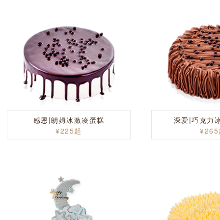
感恩|朗姆冰激凌蛋糕
深爱|巧克力
¥225起
¥26