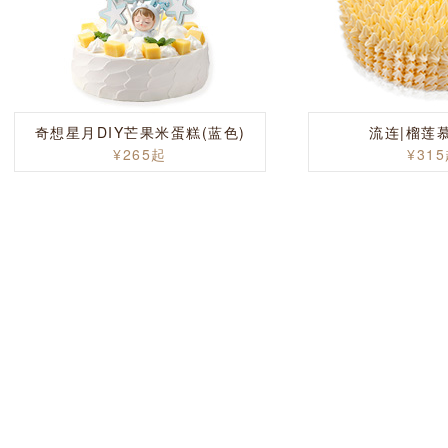
奇想星月DIY芒果米蛋糕(蓝色)
流连|榴莲
¥265起
¥31