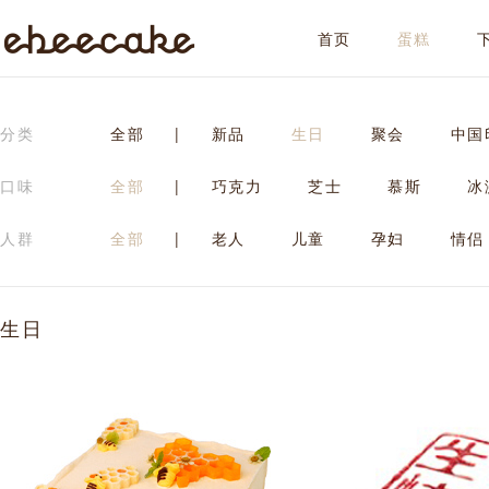
首页
蛋糕
ebeecake
分类
全部
|
新品
生日
聚会
中国
口味
全部
|
巧克力
芝士
慕斯
冰
人群
全部
|
老人
儿童
孕妇
情侣
生日