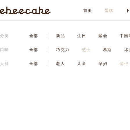
首页
蛋糕
ebeecake
分类
全部
|
新品
生日
聚会
中国
口味
全部
|
巧克力
芝士
慕斯
冰
人群
全部
|
老人
儿童
孕妇
情侣