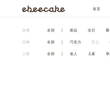
首页
ebeecake
分类
全部
|
新品
生日
聚
口味
全部
|
巧克力
芝士
人群
全部
|
老人
儿童
孕