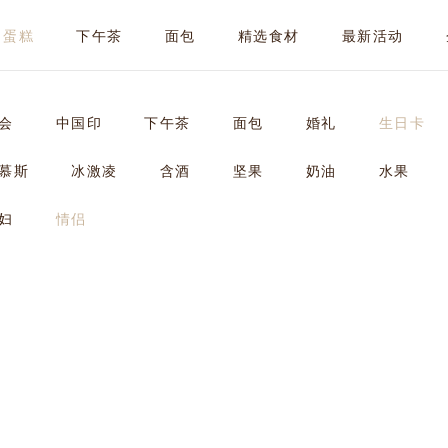
蛋糕
下午茶
面包
精选食材
最新活动
会
中国印
下午茶
面包
婚礼
生日卡
慕斯
冰激凌
含酒
坚果
奶油
水果
妇
情侣