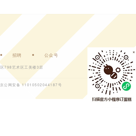
×
招聘
公众号
区798艺术区工美楼3层
京公网安备 11010502044187号