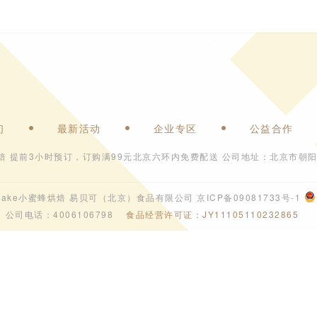
们
最新活动
企业专区
公益合作
焙 提前3小时预订，订购满99元北京六环内免费配送 公司地址：北京市朝阳
6 ebeecake小蜜蜂烘焙 易贝可（北京）食品有限公司
京ICP备09081733号-1
公司电话：4006106798
食品经营许可证：JY11105110232865