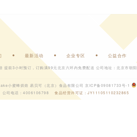
们
最新活动
企业专区
公益合作
焙 提前3小时预订，订购满99元北京六环内免费配送 公司地址：北京市朝阳
6 ebeecake小蜜蜂烘焙 易贝可（北京）食品有限公司
京ICP备09081733号-1
公司电话：4006106798
食品经营许可证：JY11105110232865