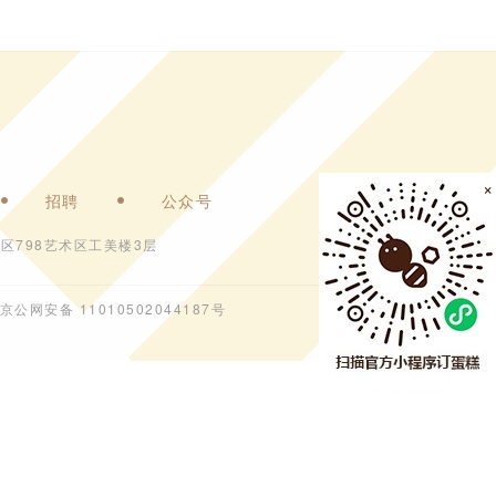
×
招聘
公众号
区798艺术区工美楼3层
京公网安备 11010502044187号