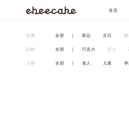
首页
ebeecake
分类
全部
|
新品
生日
聚
口味
全部
|
巧克力
芝士
人群
全部
|
老人
儿童
孕