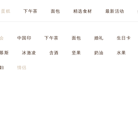
蛋糕
下午茶
面包
精选食材
最新活动
会
中国印
下午茶
面包
婚礼
生日卡
慕斯
冰激凌
含酒
坚果
奶油
水果
妇
情侣