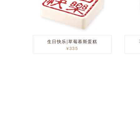
生日快乐|草莓慕斯蛋糕
¥335