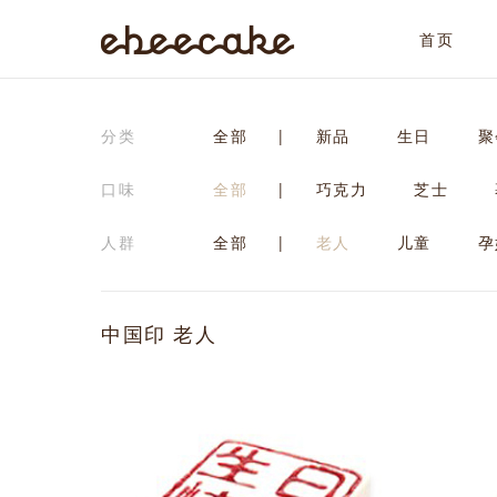
首页
ebeecake
分类
全部
|
新品
生日
聚
口味
全部
|
巧克力
芝士
人群
全部
|
老人
儿童
孕
中国印 老人