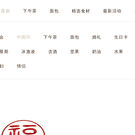
蛋糕
下午茶
面包
精选食材
最新活动
会
中国印
下午茶
面包
婚礼
生日卡
慕斯
冰激凌
含酒
坚果
奶油
水果
妇
情侣