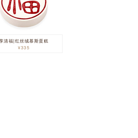
享清福|红丝绒慕斯蛋糕
¥335