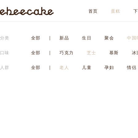
首页
蛋糕
ebeecake
分类
全部
|
新品
生日
聚会
中国
口味
全部
|
巧克力
芝士
慕斯
冰
人群
全部
|
老人
儿童
孕妇
情侣