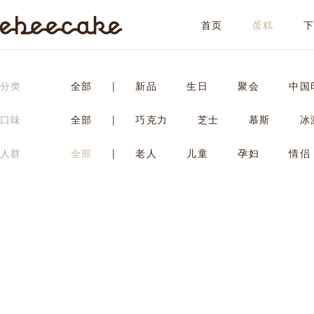
首页
蛋糕
ebeecake
分类
全部
|
新品
生日
聚会
中国
口味
全部
|
巧克力
芝士
慕斯
冰
人群
全部
|
老人
儿童
孕妇
情侣