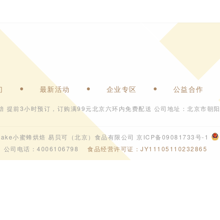
们
最新活动
企业专区
公益合作
焙 提前3小时预订，订购满99元北京六环内免费配送 公司地址：北京市朝阳
6 ebeecake小蜜蜂烘焙 易贝可（北京）食品有限公司
京ICP备09081733号-1
公司电话：4006106798
食品经营许可证：JY11105110232865