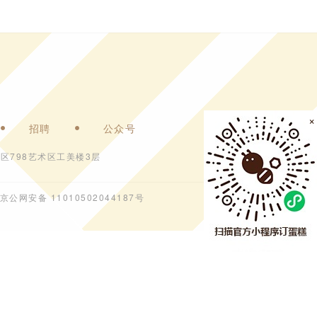
×
招聘
公众号
区798艺术区工美楼3层
京公网安备 11010502044187号