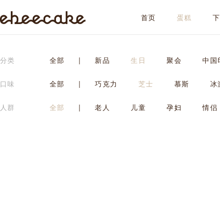
首页
蛋糕
ebeecake
分类
全部
|
新品
生日
聚会
中国
口味
全部
|
巧克力
芝士
慕斯
冰
人群
全部
|
老人
儿童
孕妇
情侣