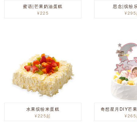
蜜语|芒果奶油蛋糕
思念|缤纷
¥225
¥29
水果缤纷米蛋糕
奇想星月DIY芒果
¥225起
¥26