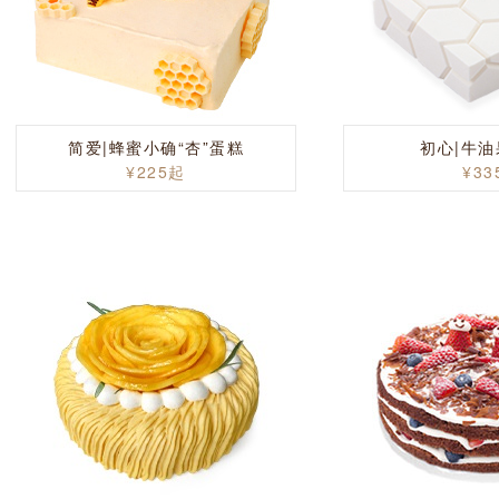
简爱|蜂蜜小确“杏”蛋糕
初心|牛
¥225起
¥33