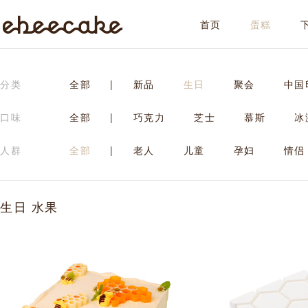
首页
蛋糕
ebeecake
分类
全部
|
新品
生日
聚会
中国
口味
全部
|
巧克力
芝士
慕斯
冰
人群
全部
|
老人
儿童
孕妇
情侣
生日 水果