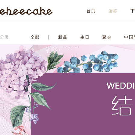
首页
蛋糕
ebeecake
分类
全部
|
新品
生日
聚会
中国