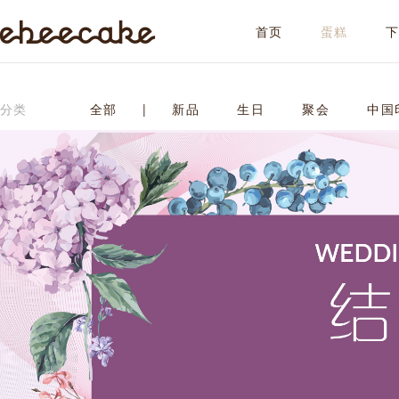
首页
蛋糕
ebeecake
分类
全部
|
新品
生日
聚会
中国