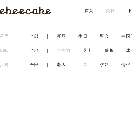
首页
蛋糕
ebeecake
分类
全部
|
新品
生日
聚会
中国
口味
全部
|
巧克力
芝士
慕斯
冰
人群
全部
|
老人
儿童
孕妇
情侣