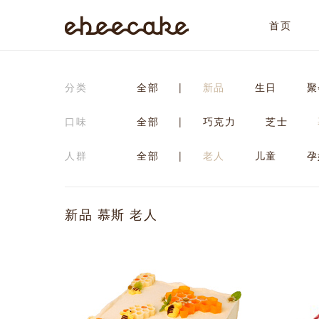
首页
ebeecake
分类
全部
|
新品
生日
聚
口味
全部
|
巧克力
芝士
人群
全部
|
老人
儿童
孕
新品 慕斯 老人