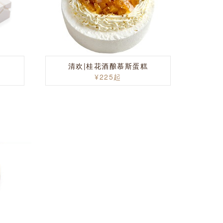
清欢|桂花酒酿慕斯蛋糕
¥225起