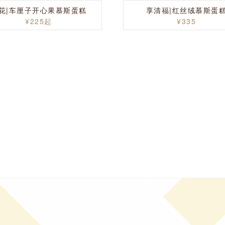
花|车厘子开心果慕斯蛋糕
享清福|红丝绒慕斯蛋
¥225起
¥335