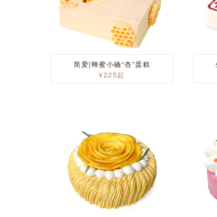
简爱|蜂蜜小确“杏”蛋糕
¥225起