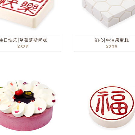
生日快乐|草莓慕斯蛋糕
初心|牛油果蛋糕
¥335
¥335