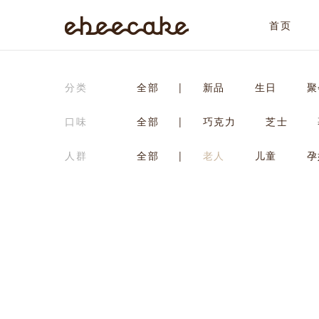
首页
ebeecake
分类
全部
|
新品
生日
聚
口味
全部
|
巧克力
芝士
人群
全部
|
老人
儿童
孕