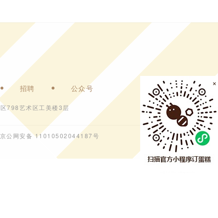
×
招聘
公众号
区798艺术区工美楼3层
京公网安备 11010502044187号