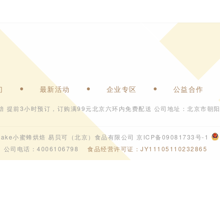
们
最新活动
企业专区
公益合作
焙 提前3小时预订，订购满99元北京六环内免费配送 公司地址：北京市朝阳
6 ebeecake小蜜蜂烘焙 易贝可（北京）食品有限公司
京ICP备09081733号-1
公司电话：4006106798
食品经营许可证：JY11105110232865