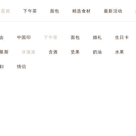
蛋糕
下午茶
面包
精选食材
最新活动
会
中国印
下午茶
面包
婚礼
生日卡
慕斯
冰激凌
含酒
坚果
奶油
水果
妇
情侣