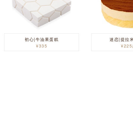
初心|牛油果蛋糕
迷恋|提拉
¥335
¥22