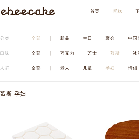
首页
蛋糕
ebeecake
分类
全部
|
新品
生日
聚会
中国
口味
全部
|
巧克力
芝士
慕斯
冰
人群
全部
|
老人
儿童
孕妇
情侣
慕斯 孕妇