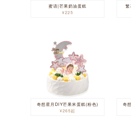
蜜语|芒果奶油蛋糕
繁
¥225
奇想星月DIY芒果米蛋糕(粉色)
奇想
¥265起