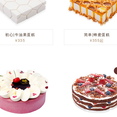
初心|牛油果蛋糕
简单|蜂蜜蛋糕
¥335
¥355起