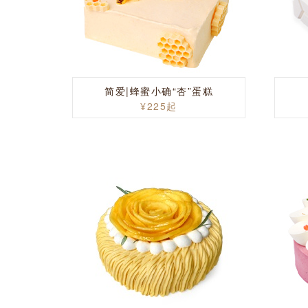
简爱|蜂蜜小确“杏”蛋糕
¥225起