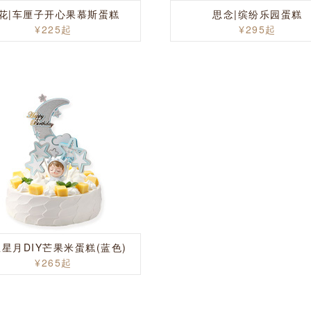
花|车厘子开心果慕斯蛋糕
思念|缤纷乐园蛋糕
¥225起
¥295起
星月DIY芒果米蛋糕(蓝色)
¥265起