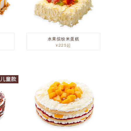
水果缤纷米蛋糕
¥225起