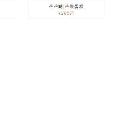
芒芒哒|芒果蛋糕
¥265起