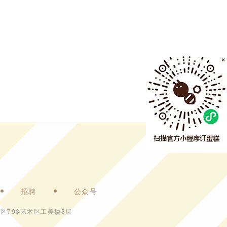
×
招聘
公众号
区798艺术区工美楼3层