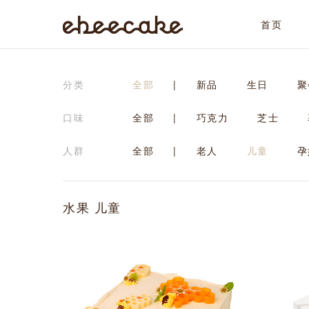
首页
ebeecake
分类
全部
|
新品
生日
聚
口味
全部
|
巧克力
芝士
人群
全部
|
老人
儿童
孕
水果 儿童