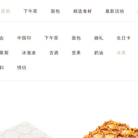
蛋糕
下午茶
面包
精选食材
最新活动
会
中国印
下午茶
面包
婚礼
生日卡
慕斯
冰激凌
含酒
坚果
奶油
水果
妇
情侣