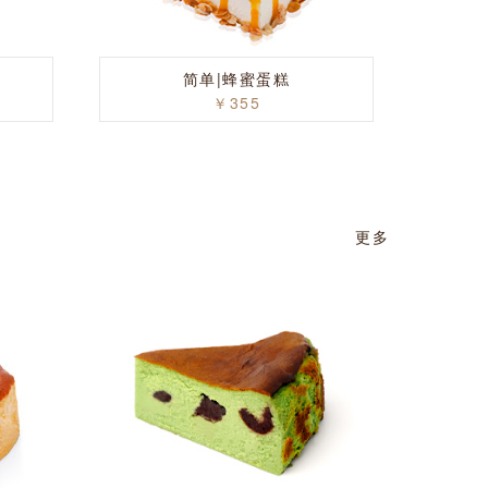
简单|蜂蜜蛋糕
￥355
更多