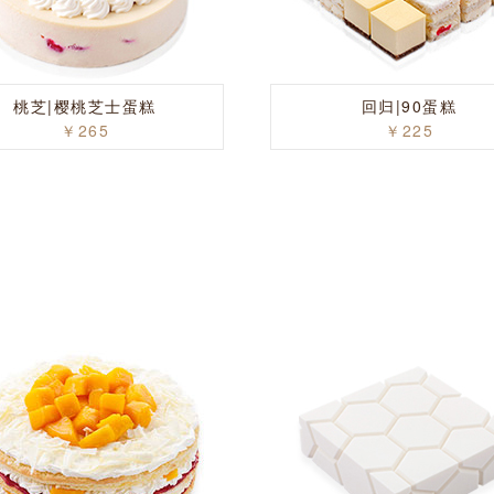
桃芝|樱桃芝士蛋糕
回归|90蛋糕
￥265
￥225