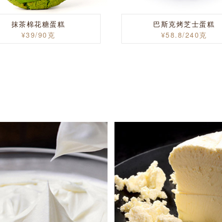
抹茶棉花糖蛋糕
巴斯克烤芝士蛋糕
¥39/90克
¥58.8/240克