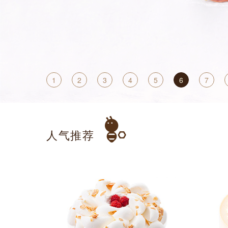
1
2
3
4
5
6
7
人气推荐