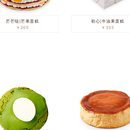
芒芒哒|芒果蛋糕
初心|牛油果蛋糕
￥265
￥335