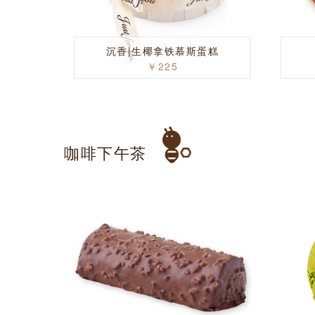
沉香|生椰拿铁慕斯蛋糕
￥225
咖啡下午茶