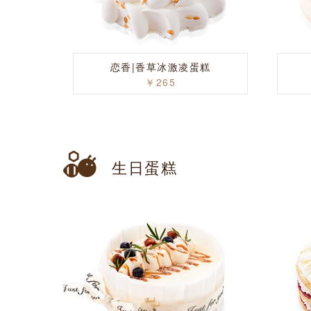
恋香|香草冰激凌蛋糕
￥265
生日蛋糕