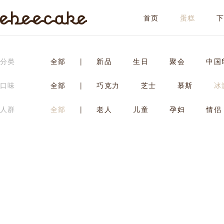
首页
蛋糕
ebeecake
分类
全部
|
新品
生日
聚会
中国
口味
全部
|
巧克力
芝士
慕斯
冰
人群
全部
|
老人
儿童
孕妇
情侣