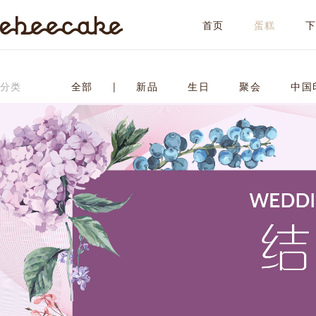
首页
蛋糕
ebeecake
分类
全部
|
新品
生日
聚会
中国