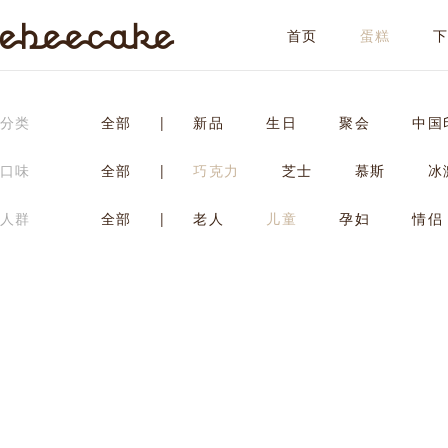
首页
蛋糕
ebeecake
分类
全部
|
新品
生日
聚会
中国
口味
全部
|
巧克力
芝士
慕斯
冰
人群
全部
|
老人
儿童
孕妇
情侣