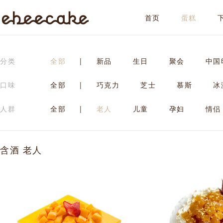
首页
蛋糕
ebeecake
分类
全部
|
新品
生日
聚会
中国
口味
全部
|
巧克力
芝士
慕斯
冰
人群
全部
|
老人
儿童
孕妇
情侣
含酒 老人