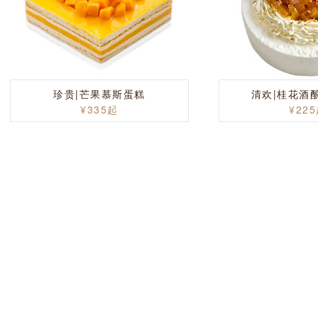
珍贵|芒果慕斯蛋糕
清欢|桂花酒
¥335起
¥22