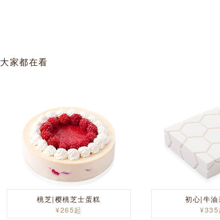
大家都在看
桃芝|樱桃芝士蛋糕
初心|牛
¥265起
¥33