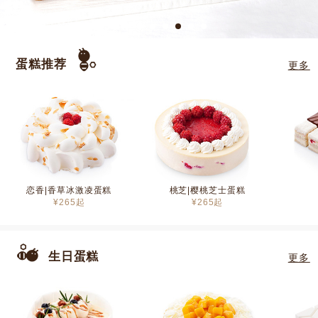
蛋糕推荐
更多
恋香|香草冰激凌蛋糕
桃芝|樱桃芝士蛋糕
¥
265
起
¥
265
起
生日蛋糕
更多