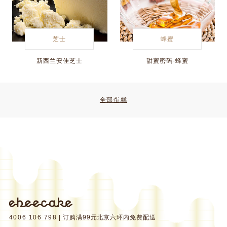
芝士
蜂蜜
新西兰安佳芝士
甜蜜密码-蜂蜜
全部蛋糕
4006 106 798
| 订购满99元北京六环内免费配送