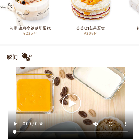
沉香|生椰拿铁慕斯蛋糕
芒芒哒|芒果蛋糕
¥
225
起
¥
265
起
瞬间